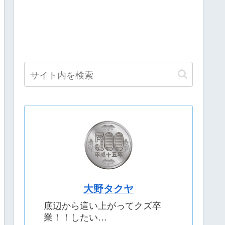
大野タクヤ
底辺から這い上がってクズ卒
業！！したい…