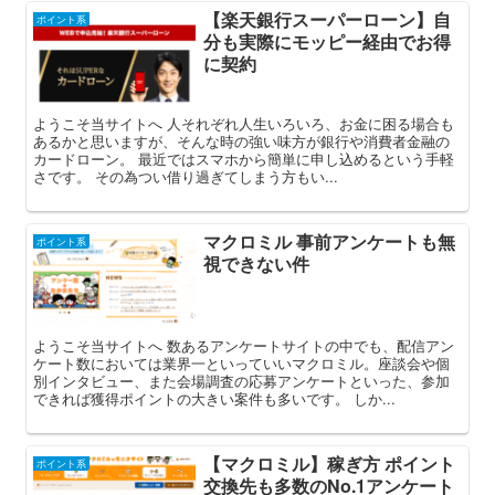
【楽天銀行スーパーローン】自
ポイント系
分も実際にモッピー経由でお得
に契約
ようこそ当サイトへ 人それぞれ人生いろいろ、お金に困る場合も
あるかと思いますが、そんな時の強い味方が銀行や消費者金融の
カードローン。 最近ではスマホから簡単に申し込めるという手軽
さです。 その為つい借り過ぎてしまう方もい...
マクロミル 事前アンケートも無
ポイント系
視できない件
ようこそ当サイトへ 数あるアンケートサイトの中でも、配信アン
ケート数においては業界一といっていいマクロミル。座談会や個
別インタビュー、また会場調査の応募アンケートといった、参加
できれば獲得ポイントの大きい案件も多いです。 しか...
【マクロミル】稼ぎ方 ポイント
ポイント系
交換先も多数のNo.1アンケート