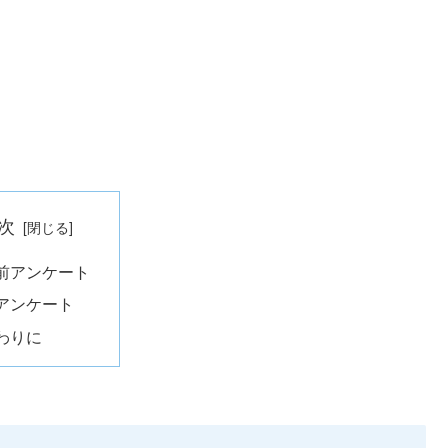
次
前アンケート
アンケート
わりに