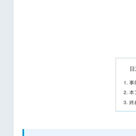
目
事
本
終