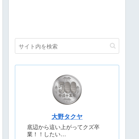
大野タクヤ
底辺から這い上がってクズ卒
業！！したい…